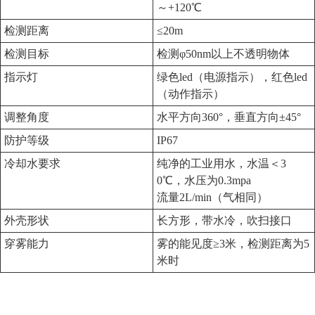
～+120℃
检测距离
≤20m
检测目标
检测φ50nm以上不透明物体
指示灯
绿色led（电源指示），红色led
（动作指示）
调整角度
水平方向360°，垂直方向±45°
防护等级
IP67
冷却水要求
纯净的工业用水，水温＜3
0℃，水压为0.3mpa
流量2L/min（气相同）
外壳形状
长方形，带水冷，吹扫接口
穿雾能力
雾的能见度≥3米，检测距离为5
米时