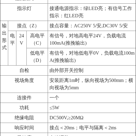
指示灯
接通电源指示：绿LED亮；有信号工作
指示：红LED亮
输
接点（Z）
接点容量：AC250V 5/安,DC30V 5/安
出
电
24
高电平
有信号，对地高电平24V，负载电流
形
平
V
（C）
100mA(推挽输出)
式
低电平
有信号，对地低电平0V，负载电流100m
（D）
A(推挽输出)
自检
由外部开关控制
视场角度
安装距离1m时，纵向视场为500mm；横
向视场为5mm
连接件
一个
功耗
≤5W
绝缘电阻
DC500V,≥20MΩ
响应时间
接点＜20ms；电平与隔离＜2ms