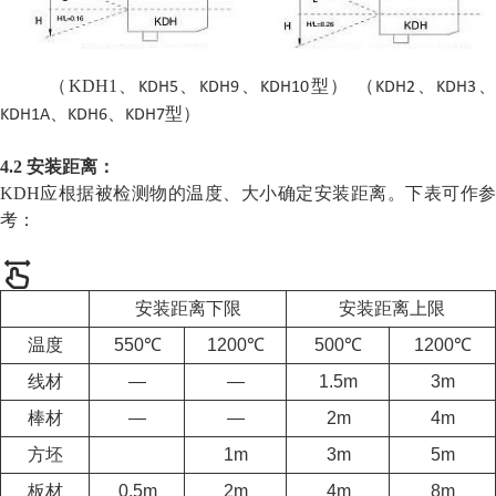
KDH5
KDH9
KDH10
KDH2
KDH3
（KDH1、
、
、
型） （
、
KDH1A
KDH6
KDH7
、
、
型）
4.2 安装距离：
KDH应根据被检测物的温度、大小确定安装距离。下表可作参
考：
安装距离下限
安装距离上限
温度
550℃
1200℃
500℃
1200℃
线材
—
—
1.5m
3m
棒材
—
—
2m
4m
方坯
1m
3m
5m
板材
0.5m
2m
4m
8m