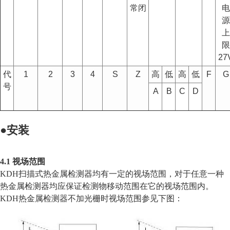
常闭
电
源
上
限
27
代
1
2
3
4
S
Z
高
低
高
低
F
G
号
A
B
C
D
●
安装
4.1 视场范围
KDH扫描式热金属检测器均有一定的视场范围，对于任意一种
热金属检测器均应保证检测物移动范围在它的视场范围内。
KDH热金属检测器不加光栅时视场范围参见下图：